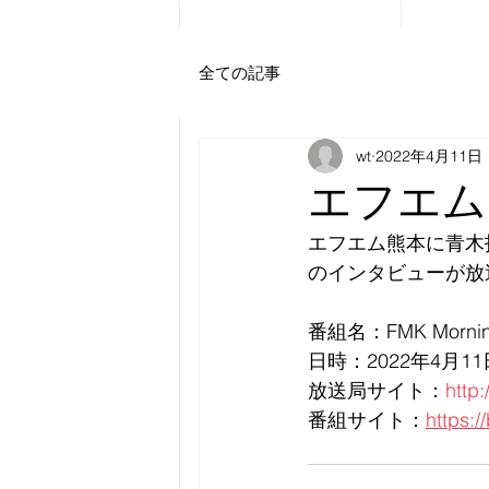
ATHLETE
BANK
SPORTS
MARKETING
全ての記事
CONSULTANCY
FIRM
wt
2022年4月11日
エフエム
エフエム熊本に青木
のインタビューが放
番組名：FMK Mornin
日時：2022年4月1
放送局サイト：
http:
番組サイト：
https: