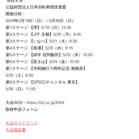
 競技主管：
公益財団法人日本自転車競技連盟
開催日程：
2024年5月19日（日）～5月26日（日） 
第1ステージ 【堺】5/19（日）13:35
第2ステージ 【JPF 京都】5/20（月）9:45
第3ステージ 【いなべ】5/21（火）9:30
第4ステージ 【美濃】5/22（水）9:15
第5ステージ 【綿半 信州飯田】5/23（木）10:00
第6ステージ 【富士山】5/24（金）10:05
第7ステージ 【市制施行70周年記念 相模原】
5/25（土）8:50
第8ステージ 【SPEEDチャンネル 東京】
5/26（日）11:00
大会WEB：
https://toj.co.jp/2024
取材申請フォーム
大会ガイドブック
大会報告書